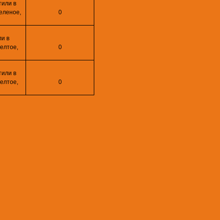
тили в
зеленое,
0
ли в
желтое,
0
тили в
желтое,
0