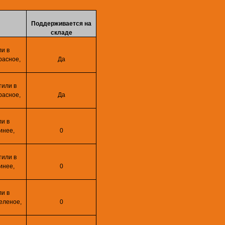
Поддерживается на
складе
ли в
расное,
Да
тили в
расное,
Да
ли в
инее,
0
тили в
инее,
0
ли в
зеленое,
0