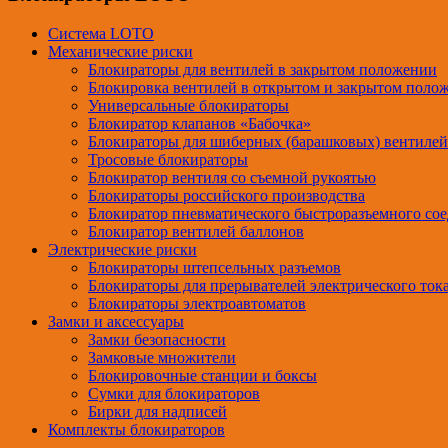
Система LOTO
Механические риски
Блокираторы для вентилей в закрытом положении
Блокировка вентилей в открытом и закрытом поло
Универсальные блокираторы
Блокиратор клапанов «Бабочка»
Блокираторы для шиберных (барашковых) вентилей
Тросовые блокираторы
Блокиратор вентиля со съемной рукоятью
Блокираторы российского производства
Блокиратор пневматического быстроразъемного со
Блокиратор вентилей баллонов
Электрические риски
Блокираторы штепсельных разъемов
Блокираторы для прерывателей электрического ток
Блокираторы электроавтоматов
Замки и аксессуары
Замки безопасности
Замковые множители
Блокировочные станции и боксы
Сумки для блокираторов
Бирки для надписей
Комплекты блокираторов